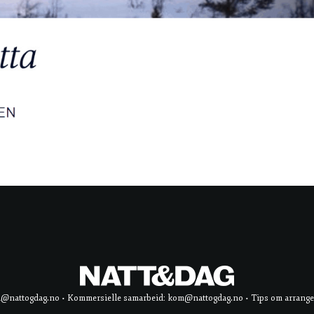
d@nattogdag.no • Kommersielle samarbeid: kom@nattogdag.no • Tips om arrangement