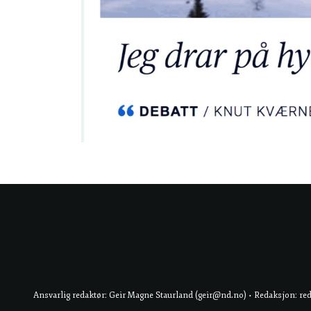
Ansvarlig redaktør: Geir Magne Staurland (geir@nd.no) • Redaksjon: re