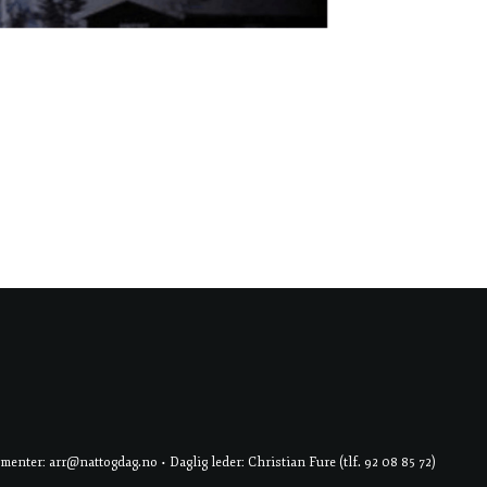
er: arr@nattogdag.no • Daglig leder: Christian Fure (tlf. 92 08 85 72)