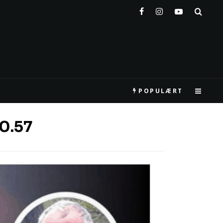
POPULÆRT
0.57