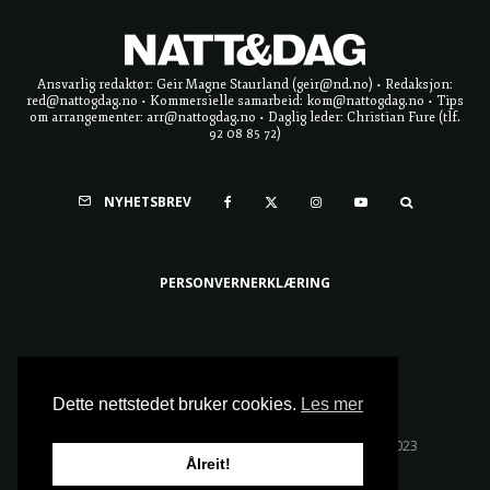
Ansvarlig redaktør: Geir Magne Staurland (geir@nd.no) • Redaksjon:
red@nattogdag.no • Kommersielle samarbeid: kom@nattogdag.no • Tips
om arrangementer: arr@nattogdag.no • Daglig leder: Christian Fure (tlf.
92 08 85 72)
NYHETSBREV
PERSONVERNERKLÆRING
Ta meg til toppen
Dette nettstedet bruker cookies.
Les mer
Alle rettigheter reservert • Copyright © Natt & Dag 2023
Ålreit!