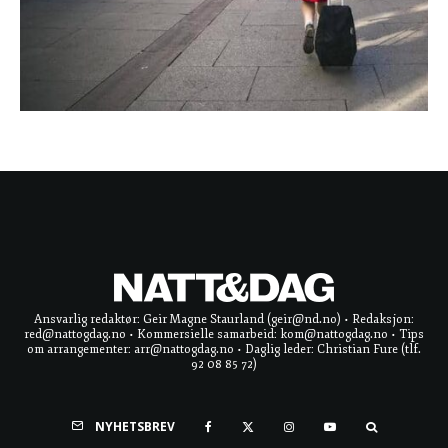
Ansvarlig redaktør: Geir Magne Staurland (geir@nd.no) • Redaksjon:
red@nattogdag.no • Kommersielle samarbeid: kom@nattogdag.no • Tips
om arrangementer: arr@nattogdag.no • Daglig leder: Christian Fure (tlf.
92 08 85 72)
NYHETSBREV