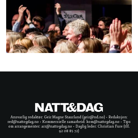
Ansvarlig redaktør: Geir Magne Staurland (geir@nd.no) • Redaksjon:
red@nattogdag.no • Kommersielle samarbeid: kom@nattogdag.no • Tips
om arrangementer: arr@nattogdag.no • Daglig leder: Christian Fure (tlf.
92 08 85 72)