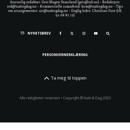
Ansvarlig redaktør: Geir Magne Staurland (geir@nd.no) • Redaksjon:
red@nattogdag.no • Kommersielle samarbeid: kom@nattogdag.no • Tips
om arrangementer: arr@nattogdag.no • Daglig leder: Christian Fure (tlf.
92 08 85 72)
NYHETSBREV
PERSONVERNERKLÆRING
Ta meg til toppen
Alle rettigheter reservert • Copyright © Natt & Dag 2023