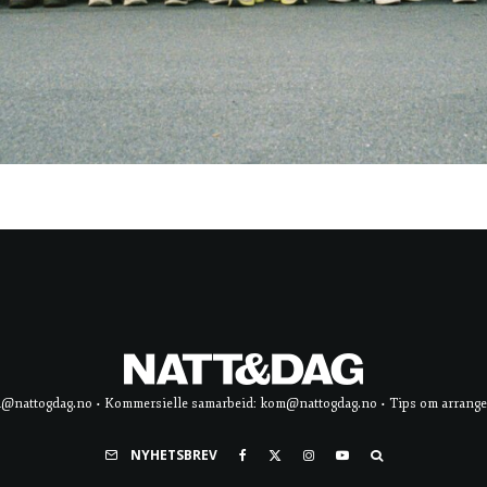
d@nattogdag.no • Kommersielle samarbeid: kom@nattogdag.no • Tips om arrangement
NYHETSBREV