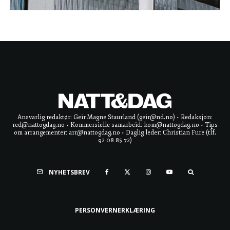
Ansvarlig redaktør: Geir Magne Staurland (geir@nd.no) • Redaksjon:
red@nattogdag.no • Kommersielle samarbeid: kom@nattogdag.no • Tips
om arrangementer: arr@nattogdag.no • Daglig leder: Christian Fure (tlf.
92 08 85 72)
NYHETSBREV
PERSONVERNERKLÆRING