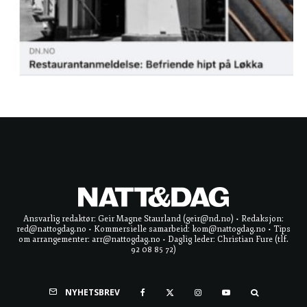
Ansvarlig redaktør: Geir Magne Staurland (geir@nd.no) • Redaksjon:
red@nattogdag.no • Kommersielle samarbeid: kom@nattogdag.no • Tips
om arrangementer: arr@nattogdag.no • Daglig leder: Christian Fure (tlf.
92 08 85 72)
NYHETSBREV