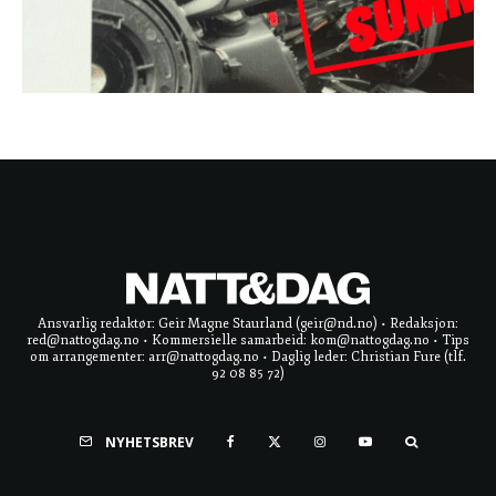
Ansvarlig redaktør: Geir Magne Staurland (geir@nd.no) • Redaksjon:
red@nattogdag.no • Kommersielle samarbeid: kom@nattogdag.no • Tips
om arrangementer: arr@nattogdag.no • Daglig leder: Christian Fure (tlf.
92 08 85 72)
NYHETSBREV