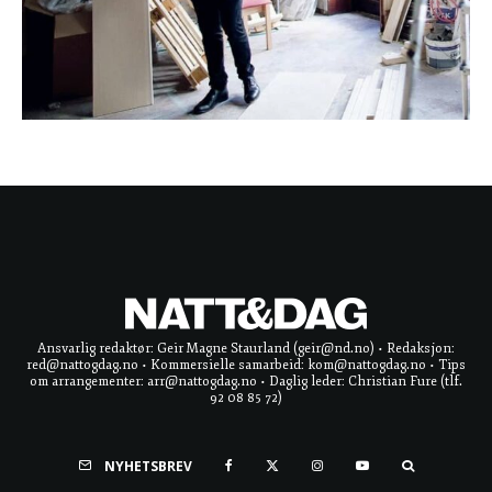
Ansvarlig redaktør: Geir Magne Staurland (geir@nd.no) • Redaksjon:
red@nattogdag.no • Kommersielle samarbeid: kom@nattogdag.no • Tips
om arrangementer: arr@nattogdag.no • Daglig leder: Christian Fure (tlf.
92 08 85 72)
NYHETSBREV