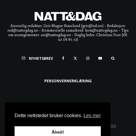
Ansvarlig redaktør: Geir Magne Staurland (geir@nd.no) • Redaksjon:
red@nattogdag.no • Kommersielle samarbeid: kom@nattogdag.no • Tips
om arrangementer: arr@nattogdag.no • Daglig leder: Christian Fure (tlf.
92 08 85 72)
NYHETSBREV
PERSONVERNERKLÆRING
Ta meg til toppen
Dette nettstedet bruker cookies.
Les mer
Alle rettigheter reservert • Copyright © Natt & Dag 2023
Ålreit!