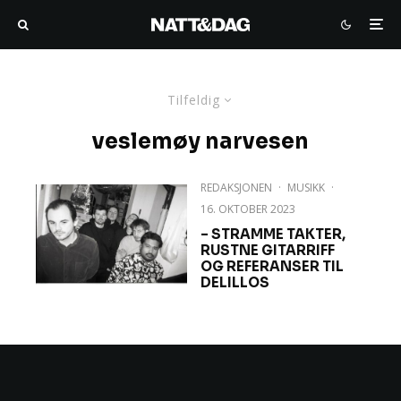
Tilfeldig
veslemøy narvesen
REDAKSJONEN
·
MUSIKK
·
16. OKTOBER 2023
– STRAMME TAKTER,
RUSTNE GITARRIFF
OG REFERANSER TIL
DELILLOS