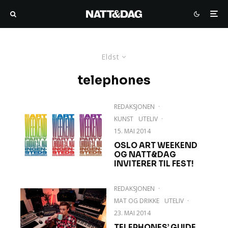
Eldst
telephones
REDAKSJONEN
·
KUNST
UTELIV
·
15. MAI 2014
OSLO ART WEEKEND
OG NATT&DAG
INVITERER TIL FEST!
REDAKSJONEN
·
MAT OG DRIKKE
UTELIV
·
23. MAI 2014
TELEPHONES’ GUIDE