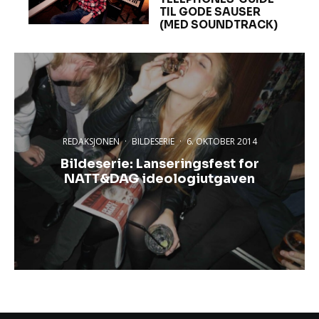
TIL GODE SAUSER
(MED SOUNDTRACK)
REDAKSJONEN
·
BILDESERIE
·
6. OKTOBER 2014
Bildeserie: Lanseringsfest for
NATT&DAG ideologiutgaven