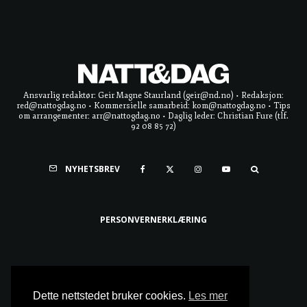
Ansvarlig redaktør: Geir Magne Staurland (geir@nd.no) • Redaksjon:
red@nattogdag.no • Kommersielle samarbeid: kom@nattogdag.no • Tips
om arrangementer: arr@nattogdag.no • Daglig leder: Christian Fure (tlf.
92 08 85 72)
NYHETSBREV
PERSONVERNERKLÆRING
Ta meg til toppen
Dette nettstedet bruker cookies.
Les mer