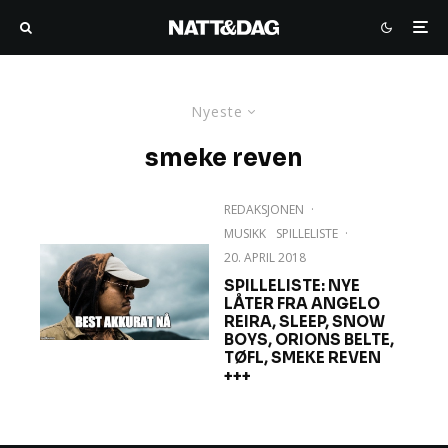
Nyeste
smeke reven
REDAKSJONEN
·
MUSIKK
SPILLELISTE
·
20. APRIL 2018
SPILLELISTE: NYE
LÅTER FRA ANGELO
REIRA, SLEEP, SNOW
BOYS, ORIONS BELTE,
TØFL, SMEKE REVEN
+++