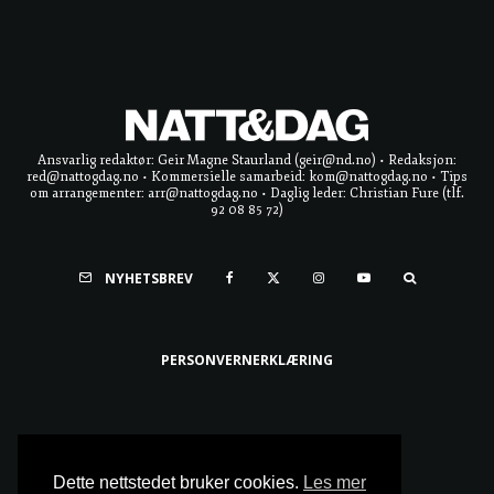
Ansvarlig redaktør: Geir Magne Staurland (geir@nd.no) • Redaksjon:
red@nattogdag.no • Kommersielle samarbeid: kom@nattogdag.no • Tips
om arrangementer: arr@nattogdag.no • Daglig leder: Christian Fure (tlf.
92 08 85 72)
NYHETSBREV
PERSONVERNERKLÆRING
Ta meg til toppen
Dette nettstedet bruker cookies.
Les mer