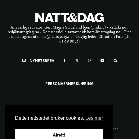
Ansvarlig redaktør: Geir Magne Staurland (geir@nd.no) • Redaksjon:
red@nattogdag.no • Kommersielle samarbeid: kom@nattogdag.no • Tips
om arrangementer: arr@nattogdag.no • Daglig leder: Christian Fure (tlf.
92 08 85 72)
NYHETSBREV
PERSONVERNERKLÆRING
Ta meg til toppen
Dette nettstedet bruker cookies.
Les mer
Alle rettigheter reservert • Copyright © Natt & Dag 2023
Ålreit!