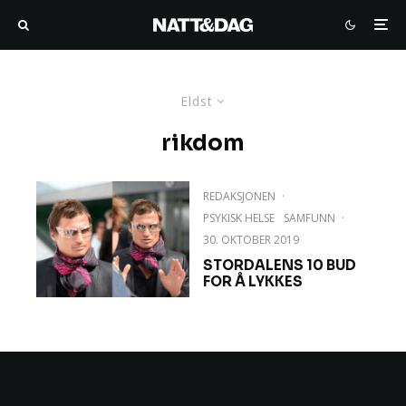
Eldst
rikdom
REDAKSJONEN
·
PSYKISK HELSE
SAMFUNN
·
30. OKTOBER 2019
STORDALENS 10 BUD
FOR Å LYKKES