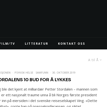
FILM/TV
LITTERATUR
KONTAKT OSS
A til Å
KSJONEN
·
PSYKISK HELSE
SAMFUNN
·
30. OKTOBER 2019
ORDALENS 10 BUD FOR Å LYKKES
g ble det kjent at milliardær Petter Stordalen – mannen som
 er ett nasjonalt traume unna å bli Norges første president
r inn på eiersiden i det svenske reiseselskapet Ving. «Dette
ultur!», ropte han på pressekonferansen, og siktet