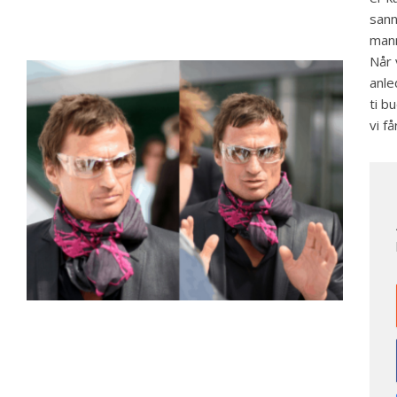
sann
mann
Når 
anle
ti b
vi f