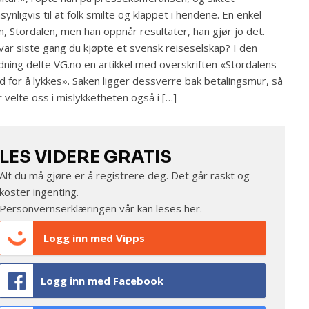
synligvis til at folk smilte og klappet i hendene. En enkel
, Stordalen, men han oppnår resultater, han gjør jo det.
var siste gang du kjøpte et svensk reiseselskap? I den
dning delte VG.no en artikkel med overskriften «Stordalens
ud for å lykkes». Saken ligger dessverre bak betalingsmur, så
år velte oss i mislykketheten også i […]
LES VIDERE GRATIS
Alt du må gjøre er å registrere deg. Det går raskt og
koster ingenting.
Personvernserklæringen vår kan leses
her
.
Logg inn med Vipps
Logg inn med Facebook