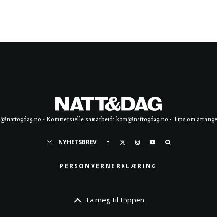
d@nattogdag.no • Kommersielle samarbeid: kom@nattogdag.no • Tips om arrangement
NYHETSBREV
PERSONVERNERKLÆRING
Ta meg til toppen