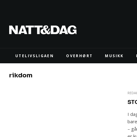
UTELIVSLIGAEN
OVERHØRT
MUSIKK
rikdom
REDA
ST
I da
bare
– gå
er k