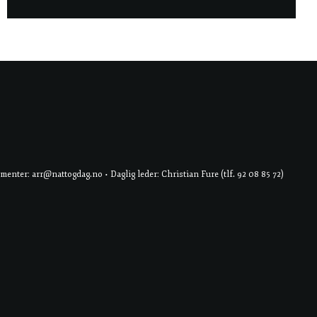
er: arr@nattogdag.no • Daglig leder: Christian Fure (tlf. 92 08 85 72)