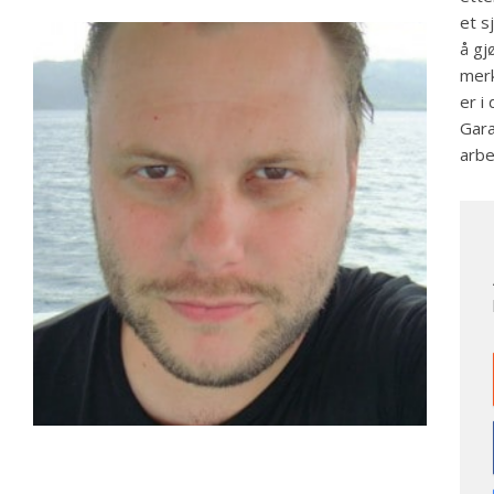
et s
å gj
merk
er i
Gara
arbe