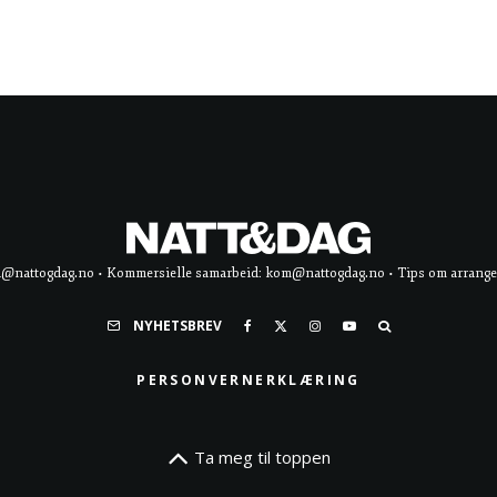
d@nattogdag.no • Kommersielle samarbeid: kom@nattogdag.no • Tips om arrangement
NYHETSBREV
PERSONVERNERKLÆRING
Ta meg til toppen