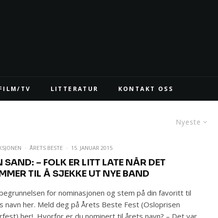
FILM/TV
LITTERATUR
KONTAKT OSS
Nyeste
KSJONEN
·
ÅRETS BESTE
·
15. JANUAR 2015
 SAND: – FOLK ER LITT LATE NÅR DET
MMER TIL Å SJEKKE UT NYE BAND
begrunnelsen for nominasjonen og stem på din favoritt til
s navn her. Meld deg på Årets Beste Fest (Osloprisen
rfest) her! Hvorfor er du nominert til årets navn? – Det var