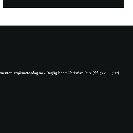
er: arr@nattogdag.no • Daglig leder: Christian Fure (tlf. 92 08 85 72)