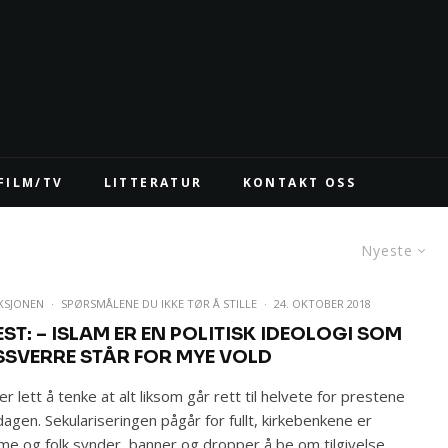
FILM/TV
LITTERATUR
KONTAKT OSS
Nyeste
KSJONEN
·
SPØRSMÅLENE DU IKKE TØR Å STILLE
·
24. OKTOBER 2018
EST: – ISLAM ER EN POLITISK IDEOLOGI SOM
SSVERRE STÅR FOR MYE VOLD
er lett å tenke at alt liksom går rett til helvete for prestene
agen. Sekulariseringen pågår for fullt, kirkebenkene er
e og folk synder, banner og dropper å be om tilgivelse.