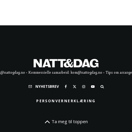
d@nattogdag.no • Kommersielle samarbeid: kom@nattogdag.no • Tips om arrangement
NYHETSBREV
PERSONVERNERKLÆRING
Ta meg til toppen