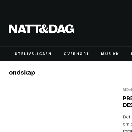
UTELIVSLIGAEN
OVERHØRT
MUSIKK
ondskap
REDA
PR
DE
Det 
om d
tomm