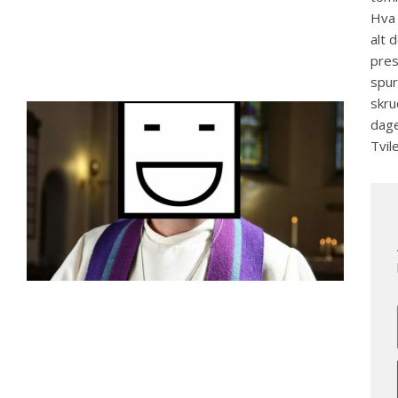
Hva 
alt 
pres
spur
skru
dage
Tvil