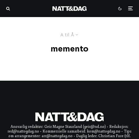
A til Å
memento
Ansvarlig redaktør: Geir Magne Staurland (geir@nd.no) • Redaksjon:
red@nattogdag.no • Kommersielle samarbeid: kom@nattogdag.no • Tips
om arrangementer: arr@nattogdag.no • Daglig leder: Christian Fure (tlf.