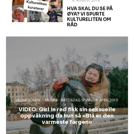
·
8. AUGUST 2018
HVA SKAL DU SE PÅ
ØYA? VI SPURTE
KULTURELITEN OM
RÅD
REDAKSJONEN
·
MUSIKK
NATT&DAG SPØR
·
4. APRIL 2019
VIDEO: Girl in red fikk sin seksuelle
oppvåkning da hun så «Blå er den
varmeste fargen»