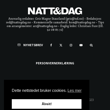
Ansvarlig redaktør: Geir Magne Staurland (geir@nd.no) • Redaksjon:
red@nattogdag.no • Kommersielle samarbeid: kom@nattogdag.no • Tips
om arrangementer: arr@nattogdag.no • Daglig leder: Christian Fure (tlf.
92 08 85 72)
NYHETSBREV
PERSONVERNERKLÆRING
Ta meg til toppen
Dette nettstedet bruker cookies.
Les mer
Alle rettigheter reservert • Copyright © Natt & Dag 2023
Ålreit!