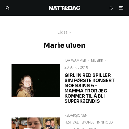
Eldst
Marie ulven
IDA WAMMER
·
MUSIKK
·
20. APRIL 2018
GIRL IN RED SPILLER
SIN FØRSTE KONSERT
NOENSINNE: –
MAMMA TROR JEG
KOMMER TIL Å BLI
SUPERKJENDIS
REDAKSJONEN
·
FESTIVAL
SPONSET INNHOLD