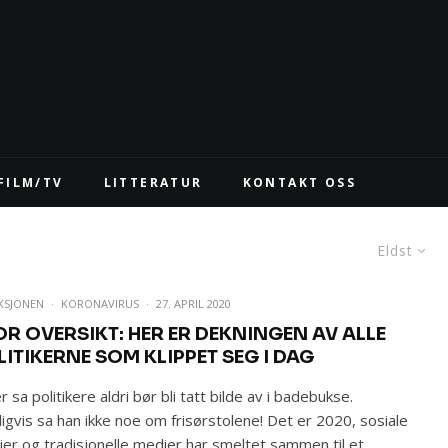
FILM/TV
LITTERATUR
KONTAKT OSS
Eldst
KSJONEN
·
KORONAVIRUS
·
27. APRIL 2020
OR OVERSIKT: HER ER DEKNINGEN AV ALLE
LITIKERNE SOM KLIPPET SEG I DAG
er sa politikere aldri bør bli tatt bilde av i badebukse.
igvis sa han ikke noe om frisørstolene! Det er 2020, sosiale
er og tradisjonelle medier har smeltet sammen til et