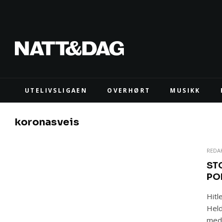
UTELIVSLIGAEN
OVERHØRT
MUSIKK
koronasveis
REDA
ST
PO
Hitl
Held
medi