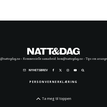
d@nattogdag.no • Kommersielle samarbeid: kom@nattogdag.no • Tips om arrangement
NYHETSBREV
PERSONVERNERKLÆRING
Ta meg til toppen