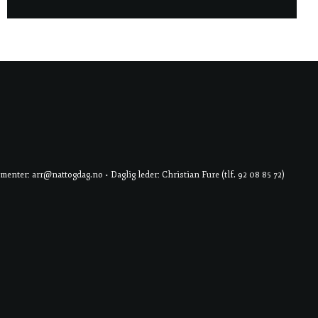
er: arr@nattogdag.no • Daglig leder: Christian Fure (tlf. 92 08 85 72)