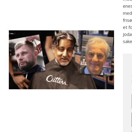
enes
med 
fris
et f
Joda
sake