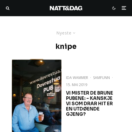
Nyeste
knipe
IDA WAMMER
·
SAMFUNN
·
15. MAI 2019
VI MISTER DE BRUNE
PUBENE: – KANSKJE
VI SOM DRAR HIT ER
EN UTDØENDE
GJENG?