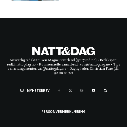
Ansvarlig redaktør: Geir Magne Staurland (geir@nd.no) • Redaksjon:
red@nattogdag.no • Kommersielle samarbeid: kom@nattogdag.no • Tips
om arrangementer: arr@nattogdag.no • Daglig leder: Christian Fure (tlf.
92 08 85 72)
NYHETSBREV
PERSONVERNERKLÆRING