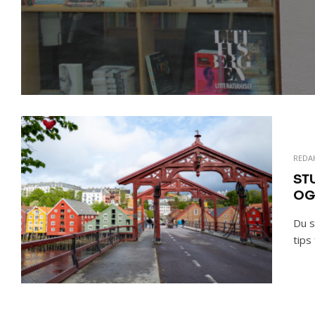
REDA
ST
OG
Du s
tips