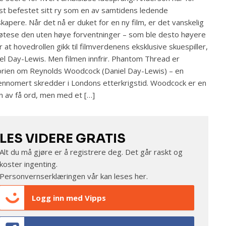
st befestet sitt ry som en av samtidens ledende
skapere. Når det nå er duket for en ny film, er det vanskelig
øtese den uten høye forventninger – som ble desto høyere
r at hovedrollen gikk til filmverdenens eksklusive skuespiller,
el Day-Lewis. Men filmen innfrir. Phantom Thread er
orien om Reynolds Woodcock (Daniel Day-Lewis) – en
ennomert skredder i Londons etterkrigstid. Woodcock er en
 av få ord, men med et […]
LES VIDERE GRATIS
Alt du må gjøre er å registrere deg. Det går raskt og
koster ingenting.
Personvernserklæringen vår kan leses
her
.
Logg inn med Vipps