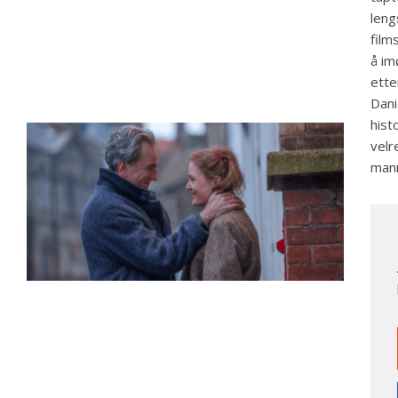
leng
film
å im
ette
Dani
hist
velr
mann