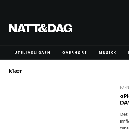
UTELIVSLIGAEN
OVERHØRT
MUSIKK
klær
HANN
«P
DA
Det 
innf
tapt