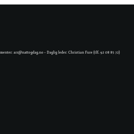
er: arr@nattogdag.no • Daglig leder: Christian Fure (tlf. 92 08 85 72)