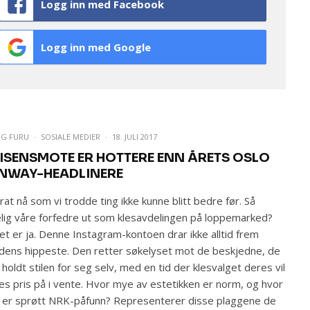
Logg inn med Facebook
Logg inn med Google
IG FURU
·
SOSIALE MEDIER
·
18. JULI 2017
ISENSMOTE ER HOTTERE ENN ÅRETS OSLO
NWAY-HEADLINERE
rat nå som vi trodde ting ikke kunne blitt bedre før. Så
elig våre forfedre ut som klesavdelingen på loppemarked?
et er ja. Denne Instagram-kontoen drar ikke alltid frem
idens hippeste. Den retter søkelyset mot de beskjedne, de
holdt stilen for seg selv, med en tid der klesvalget deres vil
es pris på i vente. Hvor mye av estetikken er norm, og hvor
er sprøtt NRK-påfunn? Representerer disse plaggene de