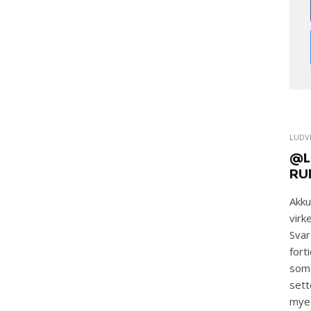
LUDV
@L
RU
Akku
virk
Svar
fort
som 
sett
mye 