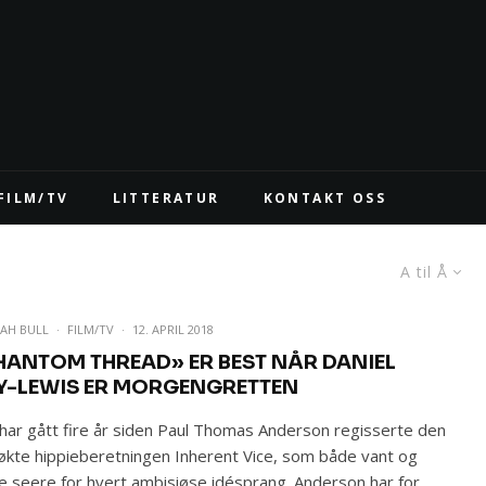
FILM/TV
LITTERATUR
KONTAKT OSS
A til Å
AH BULL
·
FILM/TV
·
12. APRIL 2018
HANTOM THREAD» ER BEST NÅR DANIEL
Y-LEWIS ER MORGENGRETTEN
har gått fire år siden Paul Thomas Anderson regisserte den
løkte hippieberetningen Inherent Vice, som både vant og
e seere for hvert ambisiøse idésprang. Anderson har for