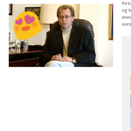
fore
og M
enes
norm