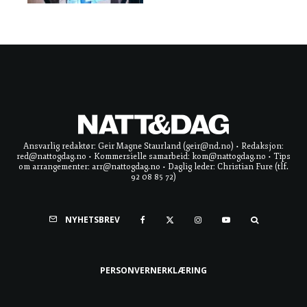
Ansvarlig redaktør: Geir Magne Staurland (geir@nd.no) • Redaksjon:
red@nattogdag.no • Kommersielle samarbeid: kom@nattogdag.no • Tips
om arrangementer: arr@nattogdag.no • Daglig leder: Christian Fure (tlf.
92 08 85 72)
NYHETSBREV
PERSONVERNERKLÆRING