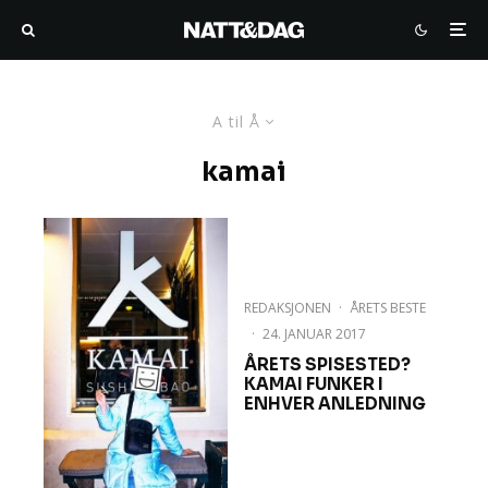
A til Å
kamai
REDAKSJONEN
·
ÅRETS BESTE
·
24. JANUAR 2017
ÅRETS SPISESTED?
KAMAI FUNKER I
ENHVER ANLEDNING