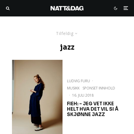
Tilfeldig
jazz
LUDVIG FURU
·
MUSIKK
SPONSET INNHOLD
·
16. JULI 2018
FIEH: – JEG VET IKKE
HELT HVA DET VIL SI Å
SKJØNNE JAZZ