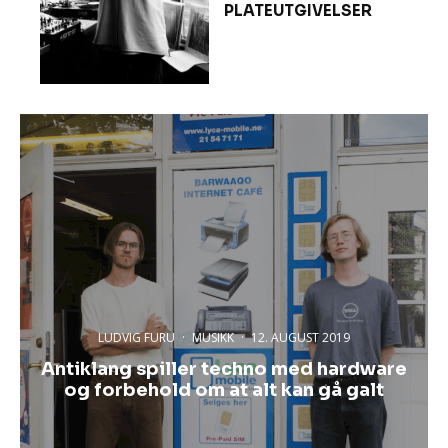
PLATEUTGIVELSER
LUDVIG FURU
·
MUSIKK
·
12. AUGUST 2019
Antiklang spiller techno med hardware
og forbehold om at alt kan gå galt