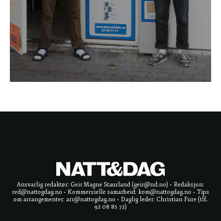
Ansvarlig redaktør: Geir Magne Staurland (geir@nd.no) • Redaksjon:
red@nattogdag.no • Kommersielle samarbeid: kom@nattogdag.no • Tips
om arrangementer: arr@nattogdag.no • Daglig leder: Christian Fure (tlf.
92 08 85 72)