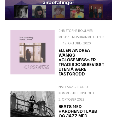
anbefalinger
CHRISTOPHE BOULMER
·
MUSIKK
MUSIKKANMELDELSER
·
12. OKTOBER 2020
ELLEN ANDREA
WANGS
«CLOSENESS» ER
TRADISJONSBEVISST
UTEN Å VÆRE
FASTGRODD
NATT&DAG STUDIO
·
KOMMERSIELT INNHOLD
·
5. OKTOBER 2023
BEATS MED
HARDHENDT LABB
OG JAZZ MED