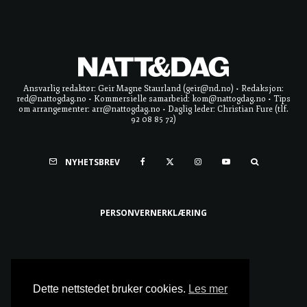
Ansvarlig redaktør: Geir Magne Staurland (geir@nd.no) • Redaksjon:
red@nattogdag.no • Kommersielle samarbeid: kom@nattogdag.no • Tips
om arrangementer: arr@nattogdag.no • Daglig leder: Christian Fure (tlf.
92 08 85 72)
NYHETSBREV
PERSONVERNERKLÆRING
Ta meg til toppen
Dette nettstedet bruker cookies.
Les mer