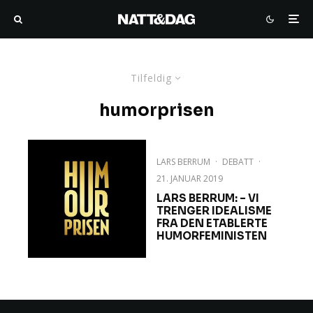
Tilfeldig
humorprisen
LARS BERRUM
·
DEBATT
·
21. JANUAR 2019
LARS BERRUM: – VI
TRENGER IDEALISME
FRA DEN ETABLERTE
HUMORFEMINISTEN