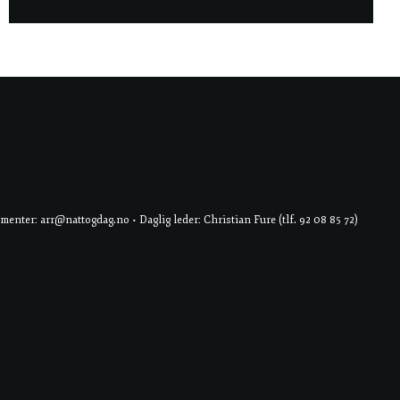
er: arr@nattogdag.no • Daglig leder: Christian Fure (tlf. 92 08 85 72)