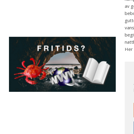
av g
bebo
gutt
vans
begi
natt
Her 