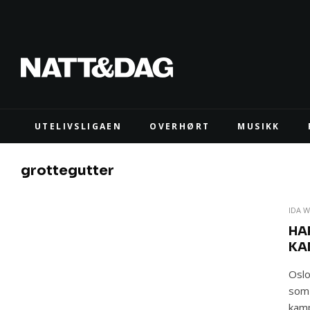
UTELIVSLIGAEN
OVERHØRT
MUSIKK
grottegutter
IDA 
HAR
KA
Oslo
som 
kamp