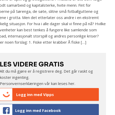
odt samarbeid og kapitalsterke, hvite menn. Fint for
erne på Sørenga, de søte, slitne små fotballguttene og
ene i grotta. Men det etterlater oss andre i en ekstremt
kelig situasjon. For hva i alle dager skal vi finne på nå? Hvilke
venheter kan best tenkes å fungere like samlende som
bad, internasjonalt storspill og andres personlige kriser?
er noen forslag: 1. Fiske etter krabber Å fiske […]
LES VIDERE GRATIS
Alt du må gjøre er å registrere deg. Det går raskt og
koster ingenting.
Personvernserklæringen vår kan leses
her
.
Logg inn med Vipps
Logg inn med Facebook