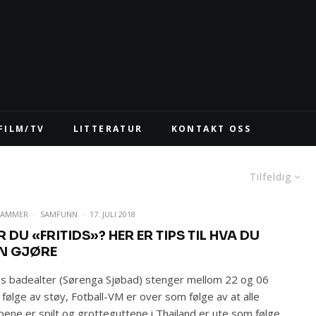
FILM/TV
LITTERATUR
KONTAKT OSS
Tilfeldig
WAMMER
·
SAMFUNN
·
17. JULI 2018
 DU «FRITIDS»? HER ER TIPS TIL HVA DU
N GJØRE
s badealter (Sørenga Sjøbad) stenger mellom 22 og 06
følge av støy, Fotball-VM er over som følge av at alle
ene er spilt og grotteguttene i Thailand er ute som følge