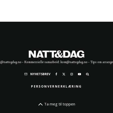
d@nattogdag.no • Kommersielle samarbeid: kom@nattogdag.no • Tips om arrangement
NYHETSBREV
PERSONVERNERKLÆRING
Ta meg til toppen