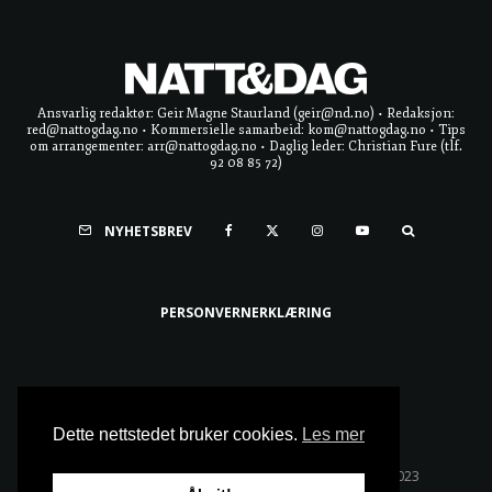
Ansvarlig redaktør: Geir Magne Staurland (geir@nd.no) • Redaksjon:
red@nattogdag.no • Kommersielle samarbeid: kom@nattogdag.no • Tips
om arrangementer: arr@nattogdag.no • Daglig leder: Christian Fure (tlf.
92 08 85 72)
NYHETSBREV
PERSONVERNERKLÆRING
Ta meg til toppen
Dette nettstedet bruker cookies.
Les mer
Alle rettigheter reservert • Copyright © Natt & Dag 2023