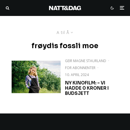
A til Å
frøydis fossli moe
GEIR MAGNE STAURLAND
·
FOR ABONNENTER
·
10. APRIL 2024
NY KINOFILM: – VI
HADDE 0 KRONER I
BUDSJETT