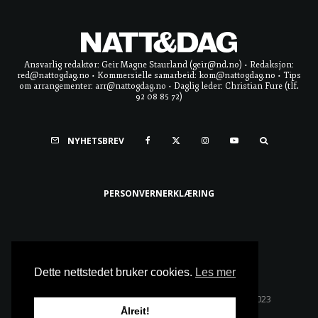
Ansvarlig redaktør: Geir Magne Staurland (geir@nd.no) • Redaksjon:
red@nattogdag.no • Kommersielle samarbeid: kom@nattogdag.no • Tips
om arrangementer: arr@nattogdag.no • Daglig leder: Christian Fure (tlf.
92 08 85 72)
NYHETSBREV
PERSONVERNERKLÆRING
Ta meg til toppen
Dette nettstedet bruker cookies.
Les mer
Alle rettigheter reservert • Copyright © Natt & Dag 2023
Ålreit!