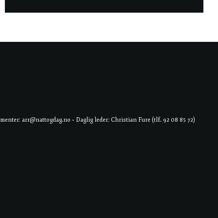
er: arr@nattogdag.no • Daglig leder: Christian Fure (tlf. 92 08 85 72)