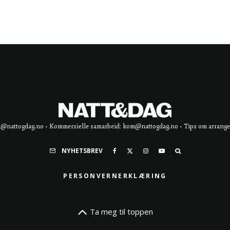
d@nattogdag.no • Kommersielle samarbeid: kom@nattogdag.no • Tips om arrangement
NYHETSBREV
PERSONVERNERKLÆRING
Ta meg til toppen