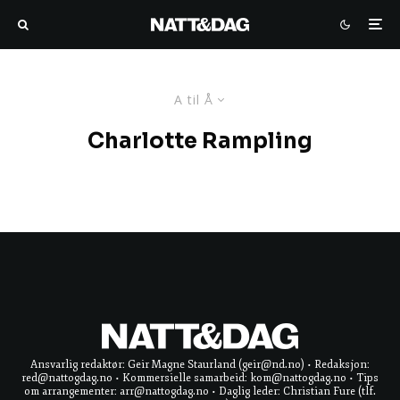
A til Å
Charlotte Rampling
Ansvarlig redaktør: Geir Magne Staurland (geir@nd.no) • Redaksjon:
red@nattogdag.no • Kommersielle samarbeid: kom@nattogdag.no • Tips
om arrangementer: arr@nattogdag.no • Daglig leder: Christian Fure (tlf.