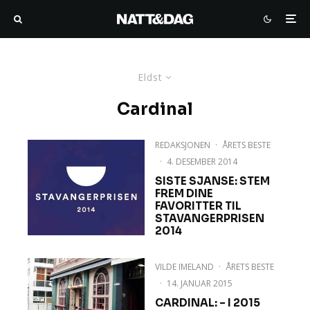
Eldst
Cardinal
REDAKSJONEN
·
ÅRETS BESTE
·
4. DESEMBER 2014
SISTE SJANSE: STEM
FREM DINE
FAVORITTER TIL
STAVANGERPRISEN
2014
VILDE IMELAND
·
ÅRETS BESTE
·
14. JANUAR 2015
CARDINAL: – I 2015