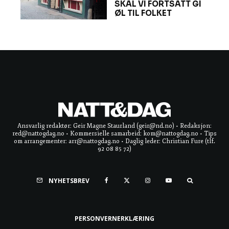
SKAL VI FORTSATT GI
ØL TIL FOLKET
Ansvarlig redaktør: Geir Magne Staurland (geir@nd.no) • Redaksjon:
red@nattogdag.no • Kommersielle samarbeid: kom@nattogdag.no • Tips
om arrangementer: arr@nattogdag.no • Daglig leder: Christian Fure (tlf.
92 08 85 72)
NYHETSBREV
PERSONVERNERKLÆRING