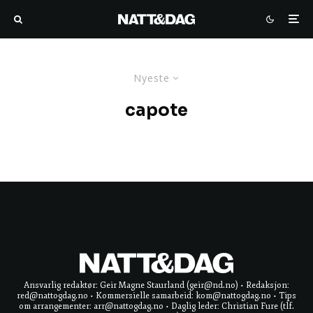
Nyeste
capote
Ansvarlig redaktør: Geir Magne Staurland (geir@nd.no) • Redaksjon:
red@nattogdag.no • Kommersielle samarbeid: kom@nattogdag.no • Tips
om arrangementer: arr@nattogdag.no • Daglig leder: Christian Fure (tlf.