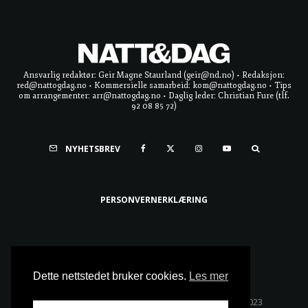
Ansvarlig redaktør: Geir Magne Staurland (geir@nd.no) • Redaksjon:
red@nattogdag.no • Kommersielle samarbeid: kom@nattogdag.no • Tips
om arrangementer: arr@nattogdag.no • Daglig leder: Christian Fure (tlf.
92 08 85 72)
NYHETSBREV
PERSONVERNERKLÆRING
Ta meg til toppen
Dette nettstedet bruker cookies.
Les mer
Alle rettigheter reservert • Copyright © Natt & Dag 2023