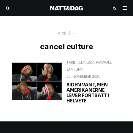
A til Å
cancel culture
TARJEI ELLINGSEN RØSVOLL
·
SAMFUNN
·
22. NOVEMBER 2020
BIDEN VANT, MEN
AMERIKANERNE
LEVER FORTSATT I
HELVETE