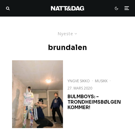
Nyeste
brundalen
YNGVE SIKKO
·
MUSIKK
·
27. MARS 2020
BULMBOYS: –
TRONDHEIMSBØLGEN
KOMMER!