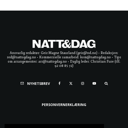
Ansvarlig redaktør: Geir Magne Staurland (geir@nd.no) • Redaksjon:
red@nattogdag.no • Kommersielle samarbeid: kom@nattogdag.no • Tips
om arrangementer: arr@nattogdag.no • Daglig leder: Christian Fure (tlf.
92 08 85 72)
NYHETSBREV
PERSONVERNERKLÆRING
Ta meg til toppen