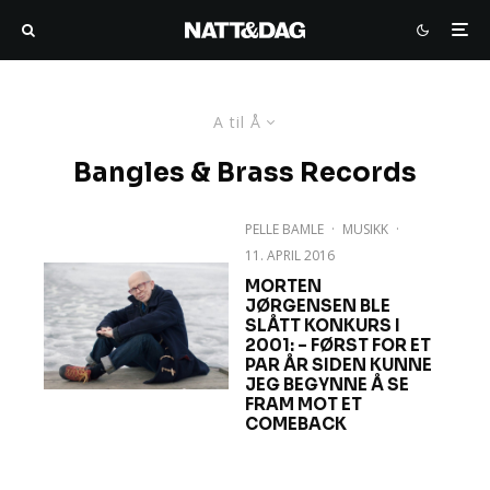
A til Å
Bangles & Brass Records
PELLE BAMLE
·
MUSIKK
·
11. APRIL 2016
MORTEN
JØRGENSEN BLE
SLÅTT KONKURS I
2001: – FØRST FOR ET
PAR ÅR SIDEN KUNNE
JEG BEGYNNE Å SE
FRAM MOT ET
COMEBACK