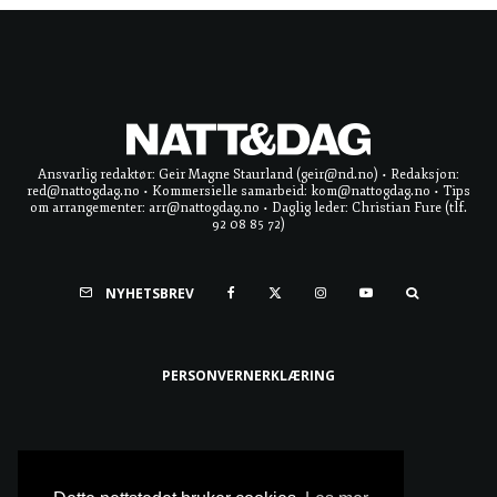
Ansvarlig redaktør: Geir Magne Staurland (geir@nd.no) • Redaksjon:
red@nattogdag.no • Kommersielle samarbeid: kom@nattogdag.no • Tips
om arrangementer: arr@nattogdag.no • Daglig leder: Christian Fure (tlf.
92 08 85 72)
NYHETSBREV
PERSONVERNERKLÆRING
Ta meg til toppen