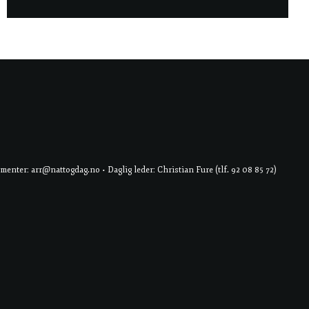
er: arr@nattogdag.no • Daglig leder: Christian Fure (tlf. 92 08 85 72)