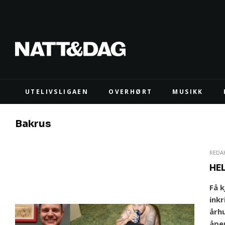
UTELIVSLIGAEN
OVERHØRT
MUSIKK
Bakrus
REDA
HE
Få 
ink
århu
åpen