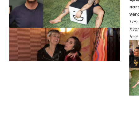
nors
ver
I en
hvor
les