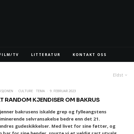
FILM/TV
LITTERATUR
KONTAKT OSS
Eldst
KSJONEN
·
CULTURE
TEMA
·
9. FEBRUAR 2023
LT RANDOM KJENDISER OM BAKRUS
kjenner bakrusens iskalde grep og fylleangstens
riminerende selvransakelse bedre enn det 21.
ndres gudeskikkelser. Med livet for sine føtter, og
 bar for sine hender, spurte vi et veldig rart utvalg