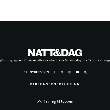
d@nattogdag.no • Kommersielle samarbeid: kom@nattogdag.no • Tips om arrangement
NYHETSBREV
PERSONVERNERKLÆRING
Ta meg til toppen