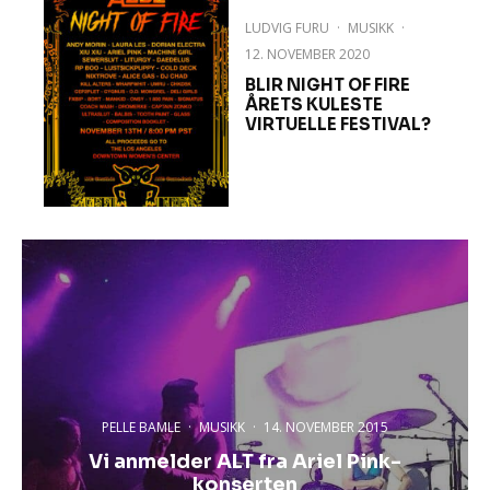
LUDVIG FURU
·
MUSIKK
·
12. NOVEMBER 2020
BLIR NIGHT OF FIRE
ÅRETS KULESTE
VIRTUELLE FESTIVAL?
PELLE BAMLE
·
MUSIKK
·
14. NOVEMBER 2015
Vi anmelder ALT fra Ariel Pink-
konserten