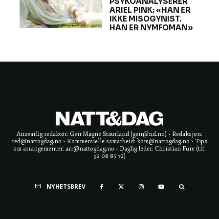
PSYKOANALYSERER
ARIEL PINK: «HAN ER
IKKE MISOGYNIST.
HAN ER NYMFOMAN»
Ansvarlig redaktør: Geir Magne Staurland (geir@nd.no) • Redaksjon:
red@nattogdag.no • Kommersielle samarbeid: kom@nattogdag.no • Tips
om arrangementer: arr@nattogdag.no • Daglig leder: Christian Fure (tlf.
92 08 85 72)
NYHETSBREV