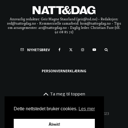
Ansvarlig redaktør: Geir Magne Staurland (geir@nd.no) • Redaksjon:
red@nattogdag.no • Kommersielle samarbeid: kom@nattogdag.no • Tips
om arrangementer: arr@nattogdag.no • Daglig leder: Christian Fure (tlf.
92 08 85 72)
NYHETSBREV
PERSONVERNERKLÆRING
Ta meg til toppen
Dette nettstedet bruker cookies.
Les mer
Alle rettigheter reservert • Copyright © Natt & Dag 2023
Ålreit!