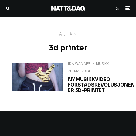
A til Å
3d printer
IDA WAMMER
·
MUSIKK
·
20. MAI 2014
NY MUSIKKVIDEO:
FORSTADSREVOLUSJONEN
ER 3D-PRINTET