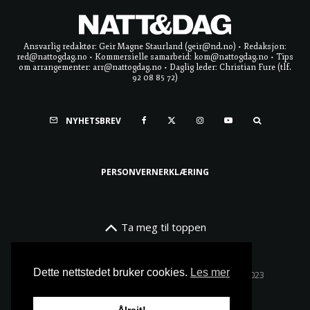
Ansvarlig redaktør: Geir Magne Staurland (geir@nd.no) • Redaksjon:
red@nattogdag.no • Kommersielle samarbeid: kom@nattogdag.no • Tips
om arrangementer: arr@nattogdag.no • Daglig leder: Christian Fure (tlf.
92 08 85 72)
NYHETSBREV
PERSONVERNERKLÆRING
Ta meg til toppen
Dette nettstedet bruker cookies.
Les mer
Alle rettigheter reservert • Copyright © Natt & Dag 2023